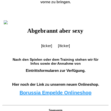
vorne zu bringen.
Der Vorstand
Kontakt/Aufnahmeantrag
Abgebrannt aber sexy
Artikel/Presse
[ticker]
[/ticker]
News
Nach den
Spielen
oder dem Training stehen wir für
Infos sowie der Annahme von
Spenden/Sponsoren
Eintrittsformularen zur Verfügung.
Die Satzung
Hier noch der Link zu unserem neuen Onlineshop.
Borussia Empelde Onlineshop
Vereinsordnung
Foto der Woche / des Monats
Sponsoren