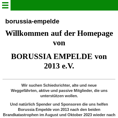
borussia-empelde
borussia-empelde
Willkommen auf der Homepage
Onlineshop
von
Spielplan alle Mannschaften
BORUSSIA EMPELDE von
2013 e.V.
Herren Mannschaften
Jugend Mannschaften
Wir suchen Schiedsrichter, alte und neue
Weggefährten, aktive und passive Mitglieder, die uns
Trainingszeiten
unterstützen wollen.
Und natürlich Spender und Sponsoren die uns helfen
Borussia Empelde von 2013 nach den beiden
Vereinsgeschichte
Brandkatastrophen im August und Oktober 2023 wieder nach