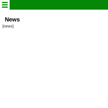
borussia-empelde
News
[news]
Onlineshop
Spielplan alle Mannschaften
Herren Mannschaften
Jugend Mannschaften
Trainingszeiten
Vereinsgeschichte